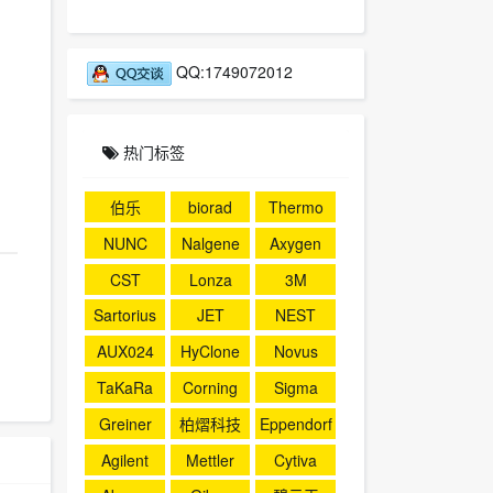
。
QQ:1749072012
热门标签
伯乐
biorad
Thermo
NUNC
Nalgene
Axygen
CST
Lonza
3M
Sartorius
JET
NEST
AUX024
HyClone
Novus
TaKaRa
Corning
Sigma
Greiner
柏熠科技
Eppendorf
Agilent
Mettler
Cytiva