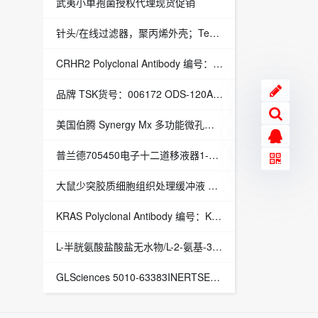
武夷小单孢菌授权代理现货促销
针头/在线过滤器，聚丙烯外壳；Teflon*PTFE滤膜，孔径0.45umDS0222-0045| 授权代理
CRHR2 Polyclonal Antibody 编号：K000449P
品牌 TSK货号：006172 ODS-120A 21.5300 ODS-120A 21.5300 - 授权代理
美国伯腾 Synergy Mx 多功能微孔板检测仪授权代理现货促销
普兰德705450电子十二道移液器1-20ul授权代理现货促销
大鼠少突胶质细胞组织处理缓冲液 编号：3-7717
KRAS Polyclonal Antibody 编号：K002381P
L-半胱氨酸盐酸盐无水物/L-2-氨基-3-巯基丙酸盐酸盐授权代理现货促销
GLSciences 5010-63383INERTSEPLSCAL-B500MG50/Box INERTSEPLSCAL-B500MG 50/Box - 授权代理