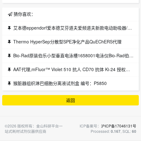
猜你喜欢：
艾本德eppendorf爱本德艾芬道夫爱频道夫新款电动助吸器/大容量吸液器/电动吸液枪授权代理现货促销
Thermo HyperSep分散型SPE净化产品QuEChERS代理
Bio-Rad原装伯乐小型垂直电泳槽1658001电泳仪Bio-Rad伯乐代理
AAT代理,mFluor™ Violet 510 抗人 CD70 抗体 Ki-24 授权代理
猴脏器组织淋巴细胞分离液试剂盒 编号：P5850
返回
©2026 版权所有：金山科研平台一
ICP备案号：
沪ICP备17046131号
站式耗材试剂仪器供应商
Processed:
, SQL:
0.167
60